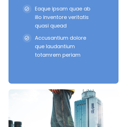
Eaque ipsam quae ab
illo inventore veritatis
quasi quead
Accusantium dolore
que laudantium
totamrem periam