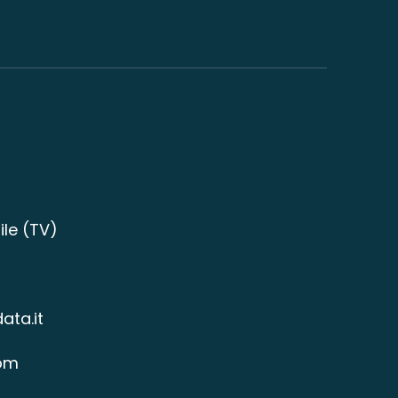
ile (TV)
ata.it
om